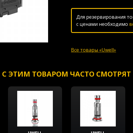
Для резервирования то
с ценами необходимо
в
Все товары «Uwell»
С ЭТИМ ТОВАРОМ ЧАСТО СМОТРЯТ
UWELL
UWELL