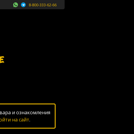
8-800-333-62-66
Е
вара и ознакомления
ойти на сайт
.