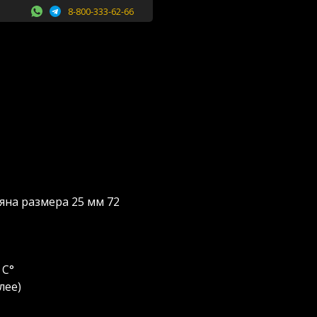
8-800-333-62-66
яна размера 25 мм 72
 C°
лее)